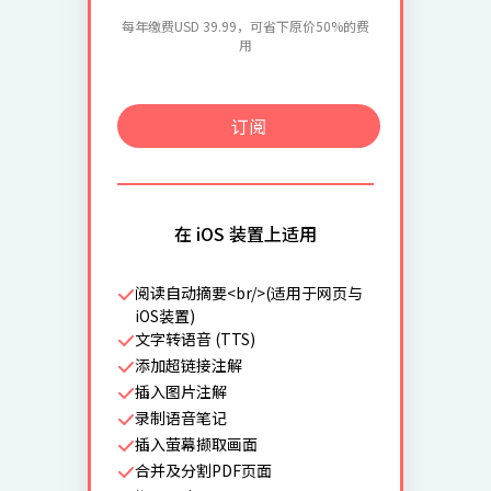
每年缴费USD 39.99，可省下原价50%的费
用
订阅
在 iOS 装置上适用
阅读自动摘要<br/>(适用于网页与
iOS装置)
文字转语音 (TTS)
添加超链接注解
插入图片注解
录制语音笔记
插入萤幕撷取画面
合并及分割PDF页面